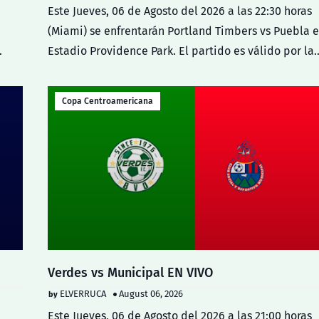
Este Jueves, 06 de Agosto del 2026 a las 22:30 horas
(Miami) se enfrentarán Portland Timbers vs Puebla e
Estadio Providence Park. El partido es válido por la
Copa Centroamericana
Verdes vs Municipal EN VIVO
ELVERRUCA
August 06, 2026
Este Jueves, 06 de Agosto del 2026 a las 21:00 horas