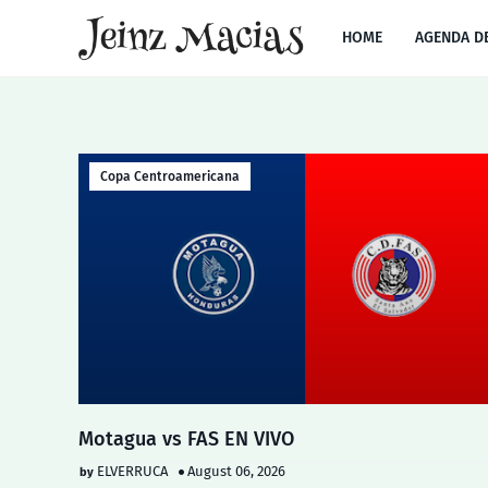
HOME
AGENDA D
Copa Centroamericana
Motagua vs FAS EN VIVO
ELVERRUCA
August 06, 2026