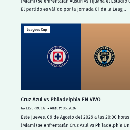
(Miami) se enfrentarán Austin vs Tijuana el Estadio 
El partido es válido por la Jornada 01 de la Leag…
Leagues Cup
Cruz Azul vs Philadelphia EN VIVO
ELVERRUCA
August 06, 2026
Este Jueves, 06 de Agosto del 2026 a las 20:00 horas
(Miami) se enfrentarán Cruz Azul vs Philadelphia Un