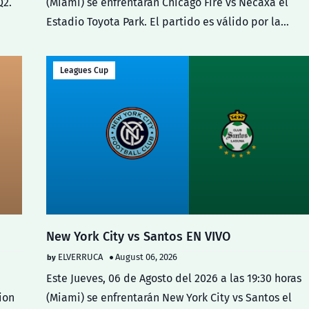
Q2.
(Miami) se enfrentarán Chicago Fire vs Necaxa el
Estadio Toyota Park. El partido es válido por la
Jornada…
Leagues Cup
New York City vs Santos EN VIVO
ELVERRUCA
August 06, 2026
Este Jueves, 06 de Agosto del 2026 a las 19:30 horas
ion
(Miami) se enfrentarán New York City vs Santos el