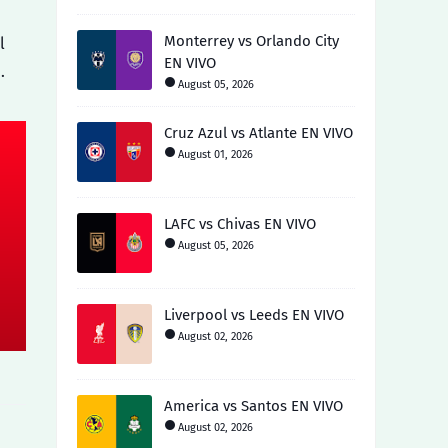
Monterrey vs Orlando City
l
EN VIVO
…
August 05, 2026
Cruz Azul vs Atlante EN VIVO
August 01, 2026
LAFC vs Chivas EN VIVO
August 05, 2026
Liverpool vs Leeds EN VIVO
August 02, 2026
America vs Santos EN VIVO
August 02, 2026