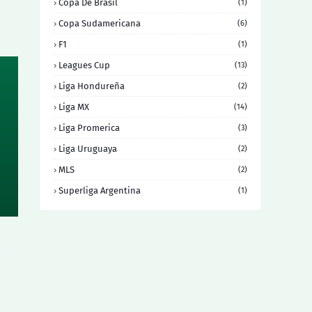
Copa De Brasil
(1)
Copa Sudamericana
(6)
F1
(1)
Leagues Cup
(13)
Liga Hondureña
(2)
Liga MX
(14)
Liga Promerica
(3)
Liga Uruguaya
(2)
MLS
(2)
Superliga Argentina
(1)